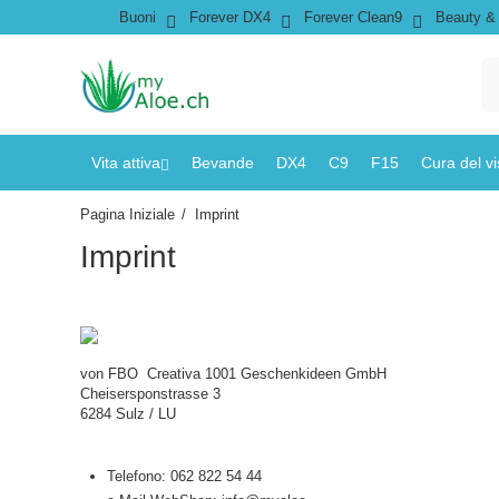
Buoni
Forever DX4
Forever Clean9
Beauty & 
Vita attiva
Bevande
DX4
C9
F15
Cura del v
Pagina Iniziale
/
Imprint
Imprint
von FBO Creativa 1001 Geschenkideen GmbH
Cheisersponstrasse 3
6284 Sulz / LU
Telefono: 062 822 54 44