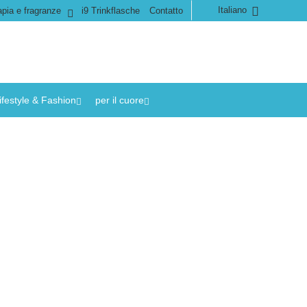
Italiano
pia e fragranze
i9 Trinkflasche
Contatto
ifestyle & Fashion
per il cuore