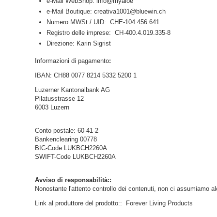
e-Mail WebShop: info@myaloe
e-Mail Boutique: creativa1001@bluewin.ch
Numero MWSt / UID: CHE-104.456.641
Registro delle imprese: CH-400.4.019.335-8
Direzione: Karin Sigrist
Informazioni di pagamento
:
IBAN: CH88 0077 8214 5332 5200 1
Luzerner Kantonalbank AG
Pilatusstrasse 12
6003 Luzern
Conto postale: 60-41-2
Bankenclearing 00778
BIC-Code LUKBCH2260A
SWIFT-Code LUKBCH2260A
Avviso di responsabilità::
Nonostante l'attento controllo dei contenuti, non ci assumiamo alcu
Link al produttore del prodotto::
Forever Living Products