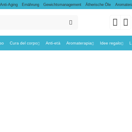
Anti-Aging
Ernährung
Gewichtsmanagement
Ätherische Öle
Aromatera
iso
Cura del corpo
Anti-età
Aromaterapia
Idee regalo
L